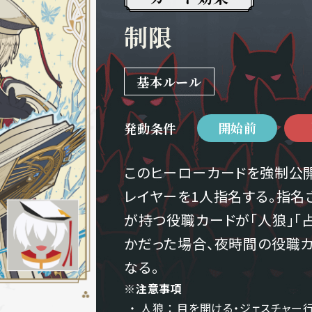
制限
基本ルール
開始前
発動条件
このヒーローカードを強制公
レイヤーを1人指名する。指名
が持つ役職カードが「人狼」「占
かだった場合、夜時間の役職
なる。
※注意事項
人狼 ： 目を開ける・ジェスチャ