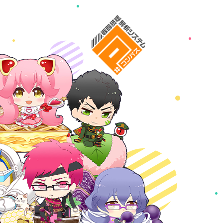
ボカフェ
#コンパス 戦闘摂理